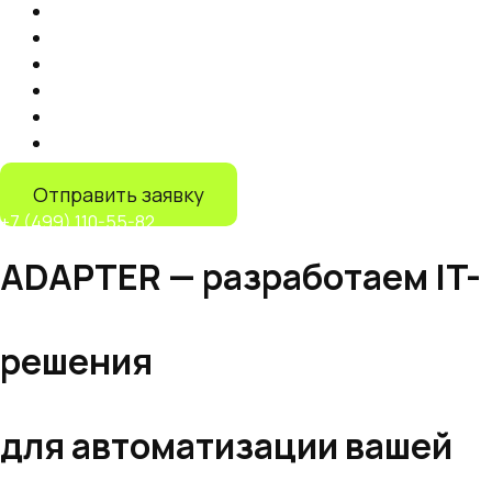
Продвижение на маркетплейсах
Контент
Запуск торговли на маркетплейсах
Продвижение на Яндекс Маркете
IT-решения
Дистрибуция на маркетплейсах
Отправить заявку
+7 (499) 110-55-82
ADAPTER —
разработаем IT-
решения
для автоматизации вашей