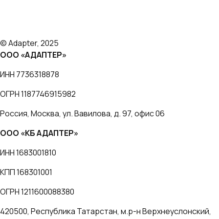
Отзывы
Блог
О нас
© Adapter, 2025
ООО «АДАПТЕР»
ИНН 7736318878
ОГРН 1187746915982
Россия, Москва, ул. Вавилова, д. 97, офис 06
ООО «КБ АДАПТЕР»
ИНН 1683001810
КПП 168301001
ОГРН 1211600088380
420500, Республика Татарстан, м.р-н Верхнеуслонский,