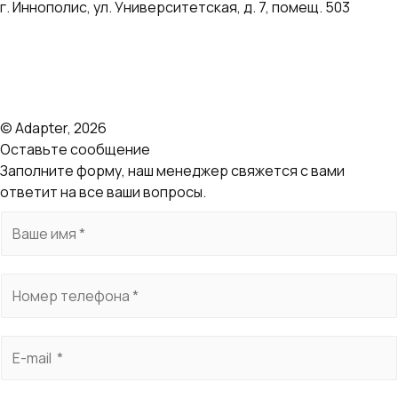
г. Иннополис, ул. Университетская, д. 7, помещ. 503
Политика компании по обработке персональных данных
Согласие на обработку персональных данных
Пользовательское соглашение "КБ АДАПТЕР"
Оферты и тарифы
© Adapter, 2026
Оставьте сообщение
Заполните форму, наш менеджер свяжется с вами
ответит на все ваши вопросы.
И
м
я
Т
*
е
л
E
е
-
ф
m
о