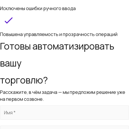
Исключены ошибки ручного ввода
Повышена управляемость и прозрачность операций
Готовы автоматизировать
вашу
торговлю?
Расскажите, в чём задача — мы предложим решение уже
на первом созвоне.
И
м
я
Т