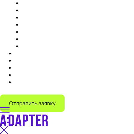
Продвижение на маркетплейсах
Контент
Запуск торговли на маркетплейсах
Продвижение на Яндекс Маркете
IT-решения
Дистрибуция на маркетплейсах под ключ
Запуск продаж на Lamoda
Тарифы
Кейсы
Отзывы
О нас
Блог
+7 (499) 110-55-82
Отправить заявку