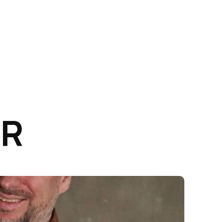
ER
s Seller
Бизнес
Видео
Для новичков
Инфографика
Ка
ги
Обучение
Продажи
Продвижение
Самозанятость