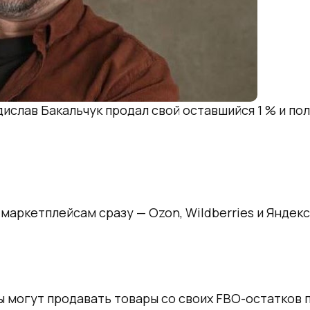
дислав Бакальчук продал свой оставшийся 1 % и по
 по трём площадкам за октябрь (в процен
маркетплейсам сразу — Ozon, Wildberries и Яндек
тками с FBO через собственный сайт
ы могут продавать товары со своих FBO-остатков 