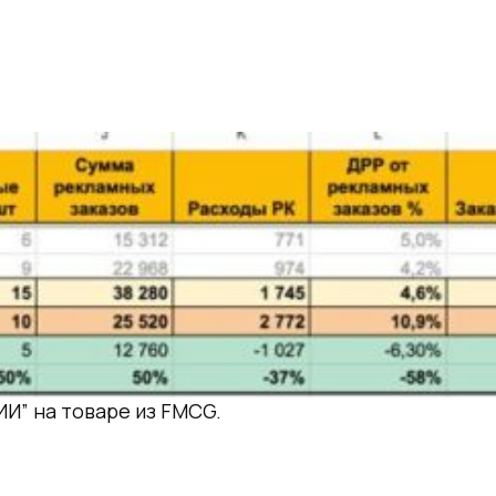
ии на WB
ИИ” на товаре из FMCG.