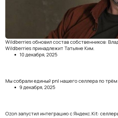
Кажется, договорились.
Wildberries обновил состав собственников: Вла
Wildberries принадлежит Татьяне Ким.
10 декабря, 2025
Далее
Экономика селлера: сводная структура
Мы собрали единый pnl нашего селлера по трём 
9 декабря, 2025
Далее
⚡️Ozon дал возможность торговать оста
Ozon запустил интеграцию с Яндекс.Kit: селлер