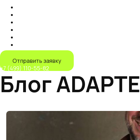
Продвижение на маркетплейсах
Контент
Запуск торговли на маркетплейсах
Продвижение на Яндекс Маркете
IT-решения
Дистрибуция на маркетплейсах
Отправить заявку
+7 (499) 110-55-82
Блог
ADAPT
Все посты
Ozon Seller
SEO
Telegram Канал
Wildberrie
товара
Кейс
Контент
Маркетплейсы
Менеджер
Нало