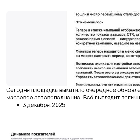
Далее
WB снова обновил рекламный кабинет.
Сегодня площадка выкатило очередное обновлен
массовое автопополнение. Всё выглядит логичн
3 декабря, 2025
Далее