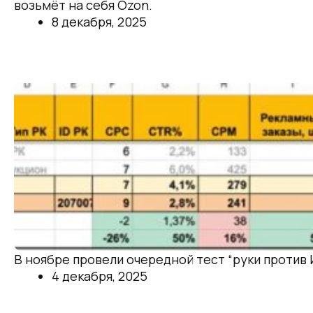
возьмёт на себя Ozon.
8 декабря, 2025
Далее
Кейс: тест “человек vs ИИ” в продвижен
В ноябре провели очередной тест “руки против 
4 декабря, 2025