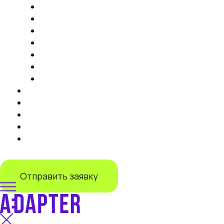
Продвижение на маркетплейсах
Контент
Запуск торговли на маркетплейсах
Продвижение на Яндекс Маркете
IT-решения
Дистрибуция на маркетплейсах под ключ
Запуск продаж на Lamoda
Тарифы
Кейсы
Отзывы
О нас
Блог
+7 (499) 110-55-82
Отправить заявку