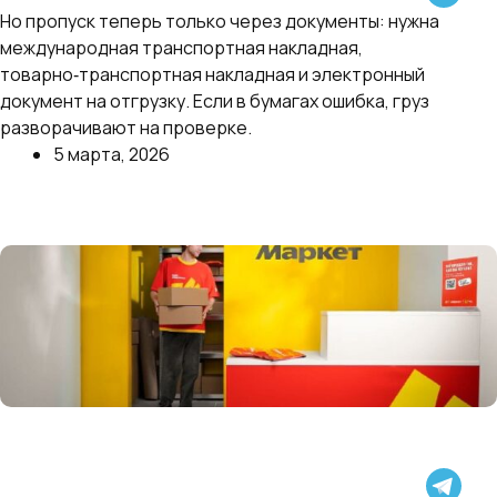
свободном режиме — после переговоров
Но пропуск теперь только через документы: нужна
ограничения сняли.
международная транспортная накладная,
товарно‑транспортная накладная и электронный
документ на отгрузку. Если в бумагах ошибка, груз
разворачивают на проверке.
5 марта, 2026
Далее
Яндекс.Маркет поделился результатами своего
эксперимента — в категории «Товары для
красоты» срезали комиссию с 48% до 5%, убрали
собственные скидки и отдали продавцам