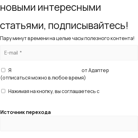
новыми интересными
статьями, подписывайтесь!
Пару минут времени на целые часы полезного контента!
E
-
m
Я
согласен получать рассылку
от Адаптер
a
(отписаться можно в любое время)
i
l
Нажимая на кнопку, вы соглашаетесь с
правилами
*
обработки персональных данных
Источник перехода