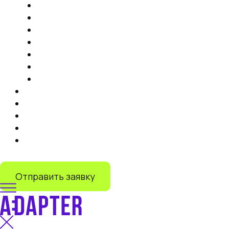
Продвижение на маркетплейсах
Контент
Запуск торговли на маркетплейсах
Продвижение на Яндекс Маркете
IT-решения
Дистрибуция на маркетплейсах под ключ
Запуск продаж на Lamoda
Тарифы
Кейсы
Отзывы
О нас
Блог
+7 (499) 110-55-82
Отправить заявку