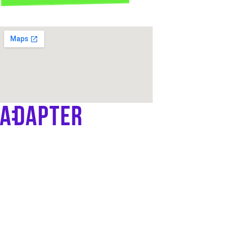
Продвижение OZON и WB
Контент
Платформа ADAPTER
Дистрибуция
IT-решения
Запуск торговли на маркетплейсах