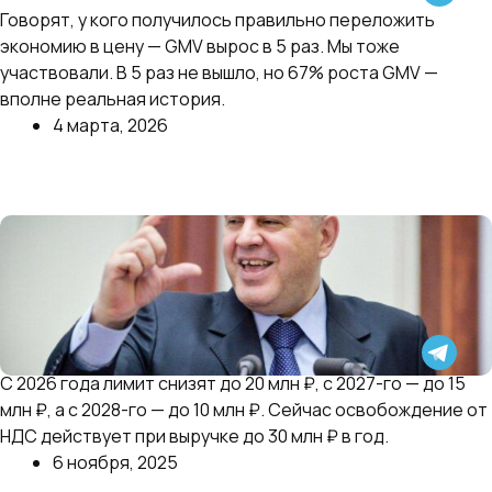
Говорят, у кого получилось правильно переложить
контроль над ценой.
экономию в цену — GMV вырос в 5 раз. Мы тоже
участвовали. В 5 раз не вышло, но 67% роста GMV —
вполне реальная история.
4 марта, 2026
Далее
С 2026 года лимит снизят до 20 млн ₽, с 2027-го — до 15
Минфин понизил порог для уплаты НДС
млн ₽, а с 2028-го — до 10 млн ₽. Сейчас освобождение от
НДС действует при выручке до 30 млн ₽ в год.
6 ноября, 2025