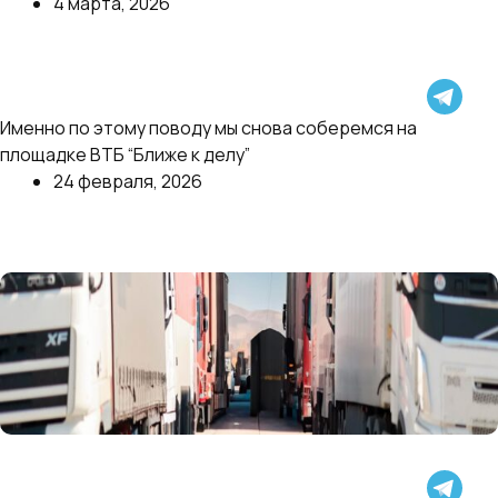
4 марта, 2026
Далее
Платишь за показы, а продаж нет? Таковы
Именно по этому поводу мы снова соберемся на
нынешние реалии рекламы на WB
площадке ВТБ “Ближе к делу”
24 февраля, 2026
Далее
Кыргызстанским продавцам снова открыли
поставки на российские маркетплейсы в