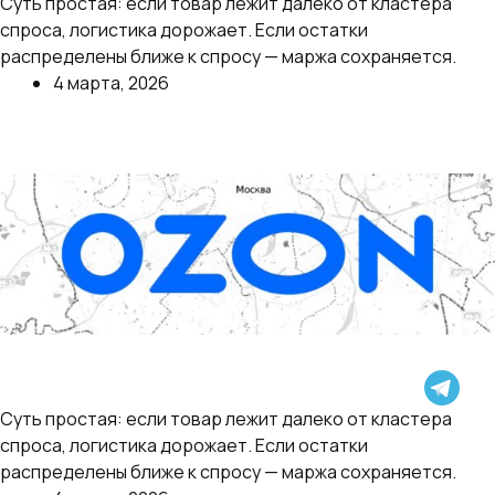
Суть простая: если товар лежит далеко от кластера
наценки за нелокальные продажи.
спроса, логистика дорожает. Если остатки
распределены ближе к спросу — маржа сохраняется.
4 марта, 2026
Далее
Ozon уточнил изменения с 6 апреля: тариф на
логистику для FBO/FBS снижается, а на FBO
вместо «среднего времени доставки» вводятся
Суть простая: если товар лежит далеко от кластера
наценки за нелокальные продажи.
спроса, логистика дорожает. Если остатки
распределены ближе к спросу — маржа сохраняется.