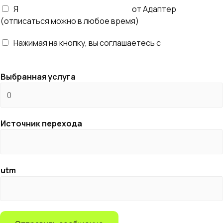
Я
согласен получать рассылку
от Адаптер
т
(отписаться можно в любое время)
а
р
Нажимая на кнопку, вы соглашаетесь с
правилами
и
обработки персональных данных
й
Выбранная услуга
Источник перехода
utm