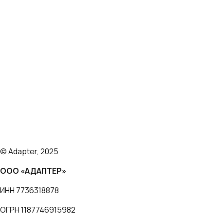
Запуск торговли на маркетплейсах
Платформа
Тарифы
Кейсы
Отзывы
Блог
О нас
© Adapter, 2025
ООО «АДАПТЕР»
ИНН 7736318878
ОГРН 1187746915982