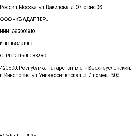
Россия, Москва, ул. Вавилова, д. 97, офис 06
ООО «КБ АДАПТЕР»
ИНН 1683001810
КПП 168301001
ОГРН 1211600088380
420500, Республика Татарстан, м.р-н Верхнеуслонский,
г. Иннополис, ул. Университетская, д. 7, помещ. 503
Политика компании по обработке персональных данных
Согласие на обработку персональных данных
Пользовательское соглашение "КБ АДАПТЕР"
Оферты и тарифы
© Adapter, 2025