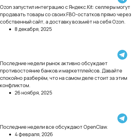
⚡️Ozon дал возможность торговать остатками с
Ozon запустил интеграцию с Яндекс.Kit: селлеры могут
FBO через собственный сайт
продавать товары со своих FBO-остатков прямо через
собственный сайт, а доставку возьмёт на себя Ozon.
8 декабря, 2025
Далее
Маркетплейсы против банков: конфликт, цифры и
Последние недели рынок активно обсуждает
что говорят Ким и ФАС.
противостояние банков и маркетплейсов. Давайте
спокойно разберём, что на самом деле стоит за этим
конфликтом.
26 ноября, 2025
Далее
В AI сейчас происходит редкий момент, когда
Последние недели все обсуждают OpenClaw.
технология вышла за пределы разумного
4 февраля, 2026