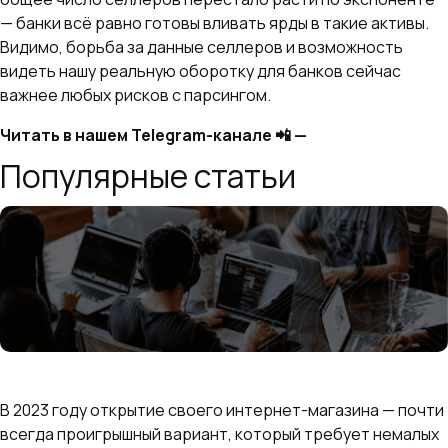
— банки всё равно готовы вливать ярды в такие активы.
Видимо, борьба за данные селлеров и возможность
видеть нашу реальную оборотку для банков сейчас
важнее любых рисков с парсингом.
Читать в нашем Telegram-канале 📲 —
t.me/ya_seller
Популярные статьи
Сравниваем Ozon и Wildberries: где выгоднее
продавать
В 2023 году открытие своего интернет-магазина — почти
всегда проигрышный вариант, который требует немалых