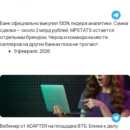
Далее
Банк официально выкупил 100% лидера аналитики. Сумма
Точка купила MPSTATS
сделки — около 2 млрд рублей. MPSTATS остается
отдельным брендом, Черош и команда на месте,
селлеров на других банках пока не трогают.
9 февраля, 2026
Далее
Черная пятница: как селлеру сделать распродажу
Вебинар от ADAPTER на площадке ВТБ. Ближе к делу.
прибыльной?