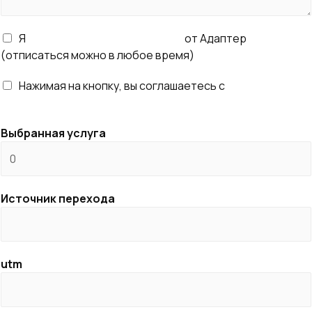
е
н
Я
согласен получать рассылку
от Адаптер
т
(отписаться можно в любое время)
а
р
Нажимая на кнопку, вы соглашаетесь с
правилами
и
обработки персональных данных
й
Выбранная услуга
Источник перехода
utm