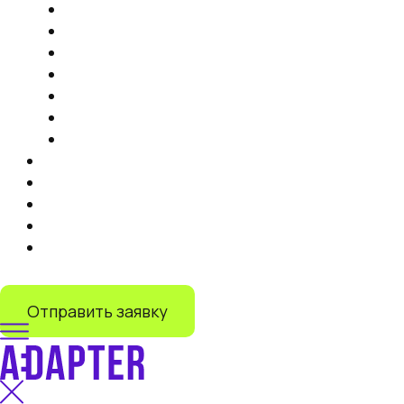
Продвижение на маркетплейсах
Контент
Запуск торговли на маркетплейсах
Продвижение на Яндекс Маркете
IT-решения
Дистрибуция на маркетплейсах под ключ
Запуск продаж на Lamoda
Тарифы
Кейсы
Отзывы
О нас
Блог
+7 (499) 110-55-82
Отправить заявку