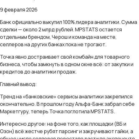
9 февраля 2026
Банк официально выкупил 100% лидера аналитики. Сумма
сделки — около 2 млрд рублей. MPSTATS остается
отдельным брендом, Черош и команда на месте,
селлеров на других банках пока не трогают.
Точка явно достраивает свой комбайн для товарного
бизнеса, чтобы замкнуть в одном окне всё: от закупки и
кредитов до аналитики продаж.
Главный вывод:
Тренд на «банковские» сервисы аналитики закрепился
окончательно. В прошлом году Альфа-Банк забрал себе
Маркетгуру, теперь Точка поглотила MPSTATS.
Интересно другое: на фоне того, как площадки (ВБ и
Озон) всё жестче рубят парсинг и закручивают гайки, а
общее число селлеров перестало расти по экспоненте