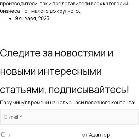
производители, так и представители всех категорий
бизнеса – от малого до крупного.
9 января, 2023
Далее
Следите за новостями и
новыми интересными
статьями, подписывайтесь!
Пару минут времени на целые часы полезного контента!
E
-
m
Я
согласен получать рассылку
от Адаптер
a