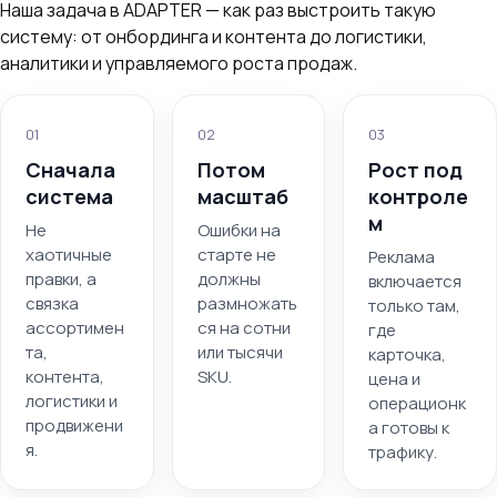
Наша задача в ADAPTER — как раз выстроить такую
систему: от онбординга и контента до логистики,
аналитики и управляемого роста продаж.
01
02
03
Сначала
Потом
Рост под
система
масштаб
контроле
м
Не
Ошибки на
хаотичные
старте не
Реклама
правки, а
должны
включается
связка
размножать
только там,
ассортимен
ся на сотни
где
та,
или тысячи
карточка,
контента,
SKU.
цена и
логистики и
операционк
продвижени
а готовы к
я.
трафику.