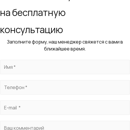
на бесплатную
консультацию
Заполните форму, наш менеджер свяжется с вами в
ближайшее время.
И
м
я
Т
*
е
л
E
е
-
ф
m
о
К
a
н