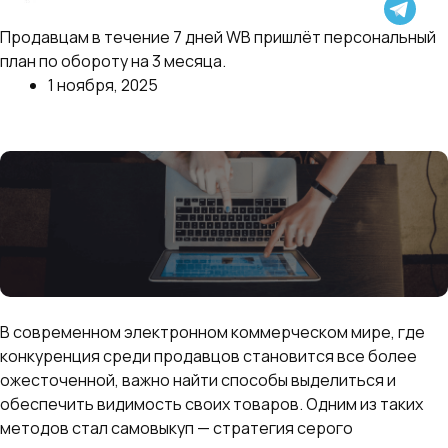
На WB появилась ещё одна возможность снизить
Продавцам в течение 7 дней WB пришлёт персональный
комиссию
план по обороту на 3 месяца.
1 ноября, 2025
Далее
Битва за топ: нужно ли использовать самовыкуп?
В современном электронном коммерческом мире, где
конкуренция среди продавцов становится все более
ожесточенной, важно найти способы выделиться и
обеспечить видимость своих товаров. Одним из таких
методов стал самовыкуп — стратегия серого