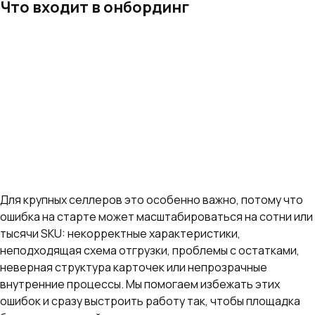
Что входит в онбординг
настраиваем кабинет и проверяем
юридические и технические параметры;
помогаем выбрать подходящие модели работы
и логистические схемы;
готовим ассортимент к размещению и
контролируем первичную загрузку;
помогаем пройти первые операционные шаги
без хаоса и ошибок.
Для крупных селлеров это особенно важно, потому что
ошибка на старте может масштабироваться на сотни или
тысячи SKU: некорректные характеристики,
неподходящая схема отгрузки, проблемы с остатками,
неверная структура карточек или непрозрачные
внутренние процессы. Мы помогаем избежать этих
ошибок и сразу выстроить работу так, чтобы площадка