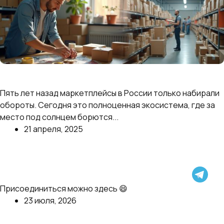
Как изменились маркетплейсы в России за
последние 5 лет и чего ждать дальше
Пять лет назад маркетплейсы в России только набирали
обороты. Сегодня это полноценная экосистема, где за
место под солнцем борются...
21 апреля, 2025
Далее
Сейчас Антон перешел к самому интересному: как
предвидеть проблему еще до ее проявления и
Присоединиться можно здесь 😄
появления, и не допустить утечку прибыли
23 июля, 2026