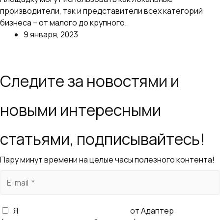
производители, так и представители всех категорий
бизнеса – от малого до крупного.
9 января, 2023
Далее
Следите за новостями и
новыми интересными
статьями, подписывайтесь!
Пару минут времени на целые часы полезного контента!
E
-
m
Я
согласен получать рассылку
от Адаптер
a