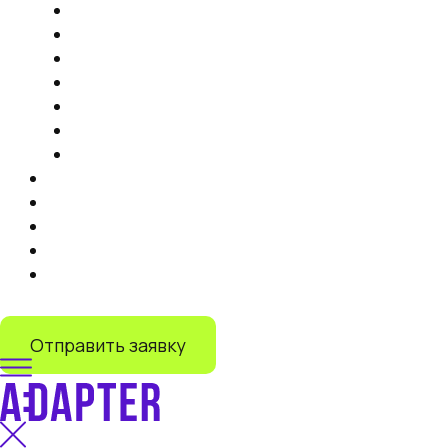
Продвижение на маркетплейсах
Контент
Запуск торговли на маркетплейсах
Продвижение на Яндекс Маркете
IT-решения
Дистрибуция на маркетплейсах под ключ
Запуск продаж на Lamoda
Тарифы
Кейсы
Отзывы
О нас
Блог
+7 (499) 110-55-82
Отправить заявку