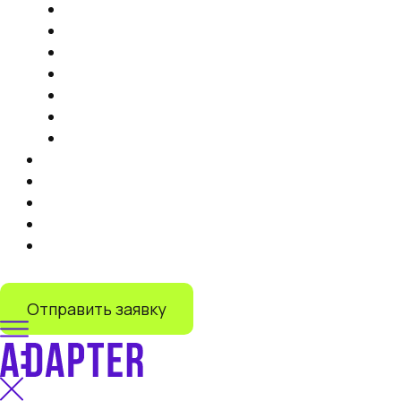
Продвижение на маркетплейсах
Контент
Запуск торговли на маркетплейсах
Продвижение на Яндекс Маркете
IT-решения
Дистрибуция на маркетплейсах под ключ
Запуск продаж на Lamoda
Тарифы
Кейсы
Отзывы
О нас
Блог
+7 (499) 110-55-82
Отправить заявку