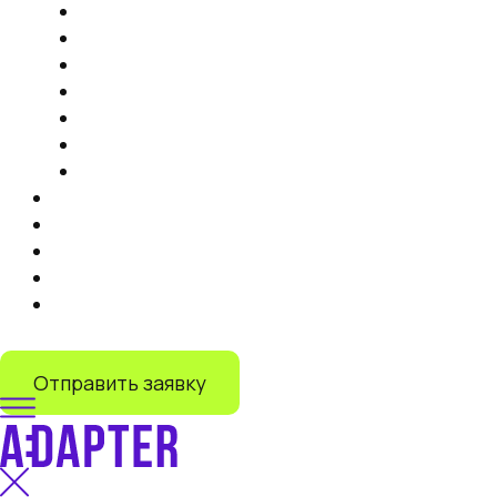
Продвижение на маркетплейсах
Контент
Запуск торговли на маркетплейсах
Продвижение на Яндекс Маркете
IT-решения
Дистрибуция на маркетплейсах под ключ
Запуск продаж на Lamoda
Тарифы
Кейсы
Отзывы
О нас
Блог
+7 (499) 110-55-82
Отправить заявку