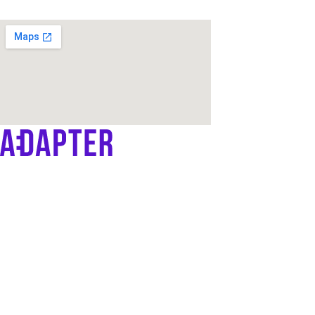
Продвижение OZON и WB
Контент
Платформа ADAPTER
Дистрибуция
IT-решения
Запуск торговли на маркетплейсах
Платформа
Тарифы
Кейсы