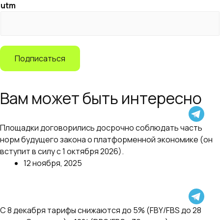
utm
Подписаться
Вам может быть интересно
Ozon, Wildberries и Авито подписали меморандум
Площадки договорились досрочно соблюдать часть
о «добросовестных практиках»
норм будущего закона о платформенной экономике (он
вступит в силу с 1 октября 2026).
12 ноября, 2025
Далее
Яндекс.Маркет снижает комиссию с 48% до 5%, но
С 8 декабря тарифы снижаются до 5% (FBY/FBS до 28
убирает соинвест.