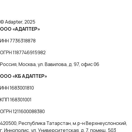
Отзывы
Блог
О нас
© Adapter, 2025
ООО «АДАПТЕР»
ИНН 7736318878
ОГРН 1187746915982
Россия, Москва, ул. Вавилова, д. 97, офис 06
ООО «КБ АДАПТЕР»
ИНН 1683001810
КПП 168301001
ОГРН 1211600088380
420500, Республика Татарстан, м.р-н Верхнеуслонский,
г. Иннополис, ул. Университетская, д. 7, помещ. 503