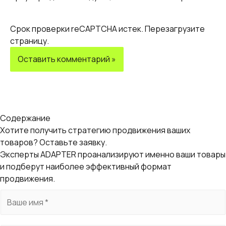
Срок проверки reCAPTCHA истек. Перезагрузите
страницу.
Содержание
Хотите получить стратегию продвижения ваших
товаров? Оставьте заявку.
Эксперты ADAPTER проанализируют именно ваши товары
и подберут наиболее эффективный формат
продвижения.
И
м
я