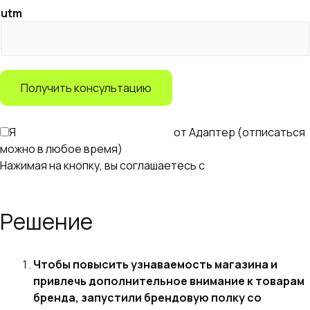
utm
е
*
Получить консультацию
Я
согласен получать рассылку
от Адаптер (отписаться
можно в любое время)
Нажимая на кнопку, вы соглашаетесь с
правилами
обработки персональных данных
Решение
Чтобы повысить узнаваемость магазина и
привлечь дополнительное внимание к товарам
бренда, запустили брендовую полку со