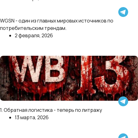
Далее
WGSN - один из главных мировых источников по
Тренды на 2026 год по версии WGSN
потребительским трендам.
2 февраля, 2026
Далее
WB выбрал пятницу 13-е, чтобы выкатить пачку
1. Обратная логистика - теперь по литражу
изменений.
13 марта, 2026
Далее