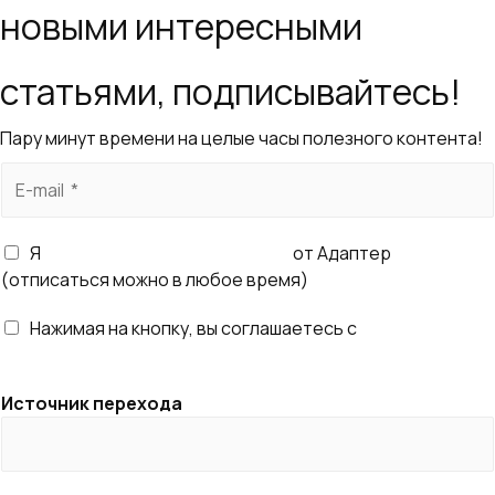
новыми интересными
статьями, подписывайтесь!
Пару минут времени на целые часы полезного контента!
E
-
m
Я
согласен получать рассылку
от Адаптер
a
(отписаться можно в любое время)
i
l
Нажимая на кнопку, вы соглашаетесь с
правилами
*
обработки персональных данных
Источник перехода