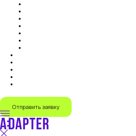
Продвижение на маркетплейсах
Контент
Запуск торговли на маркетплейсах
Продвижение на Яндекс Маркете
IT-решения
Дистрибуция на маркетплейсах под ключ
Запуск продаж на Lamoda
Тарифы
Кейсы
Отзывы
О нас
Блог
+7 (499) 110-55-82
Отправить заявку