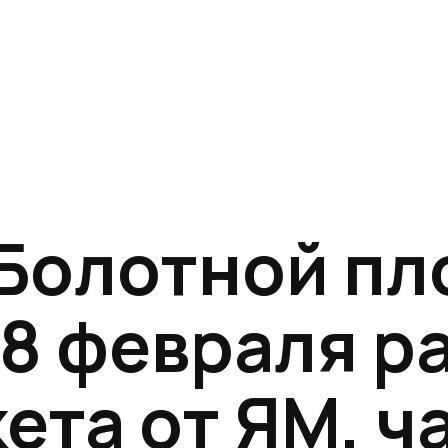
 Болотной пл
28 февраля р
ета от ЯМ, ч