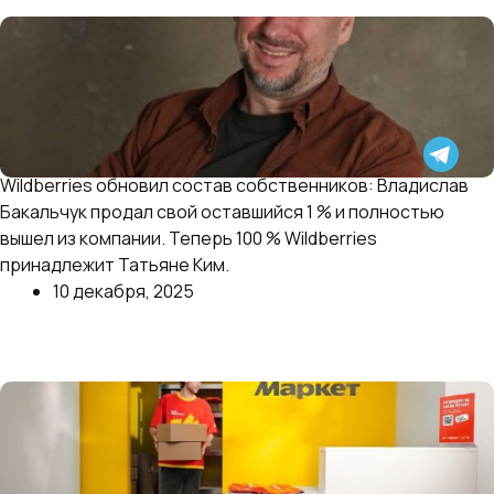
Wildberries обновил состав собственников: Владислав
Кажется, договорились.
Бакальчук продал свой оставшийся 1 % и полностью
вышел из компании. Теперь 100 % Wildberries
принадлежит Татьяне Ким.
10 декабря, 2025
Далее