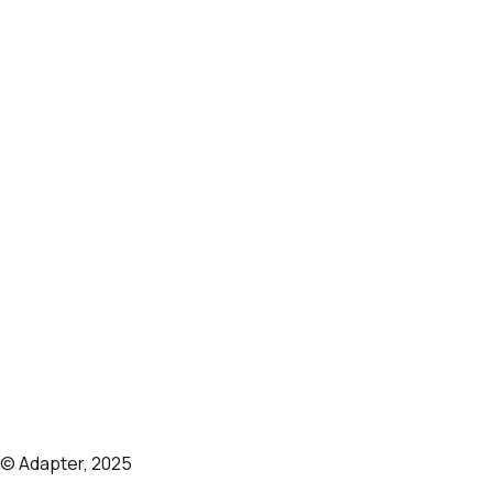
Платформа ADAPTER
Дистрибуция
IT-решения
Запуск торговли на маркетплейсах
Платформа
Тарифы
Кейсы
Отзывы
Блог
О нас
© Adapter, 2025