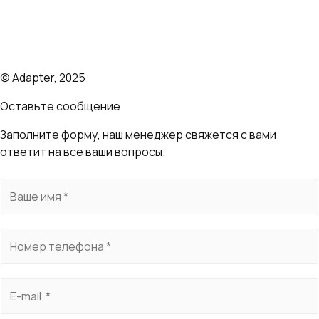
Пользовательское соглашение "КБ АДАПТЕР"
Оферты и тарифы
© Adapter, 2025
Оставьте сообщение
Заполните форму, наш менеджер свяжется с вами
ответит на все ваши вопросы.
И
м
я
Т
*
е
л
E
е
-
ф