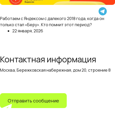
ADAPTER — сертифицированный партнер
Я.Маркет. В очередной раз подтвердили свою
Работаем с Яндексом с далекого 2018 года, когда он
экспертизу.
только стал «Беру». Кто помнит этот период?
22 января, 2026
Далее
Контактная информация
Москва, Бережковская набережная, дом 20, строение 8
+7 (499) 110-55-82
info@adapter.ru
Отправить сообщение