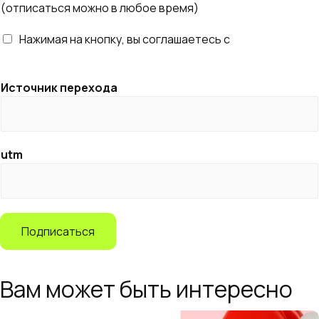
(отписаться можно в любое время)
i
l
Нажимая на кнопку, вы соглашаетесь с
правилами
*
обработки персональных данных
Источник перехода
utm
Подписаться
Вам может быть интересно