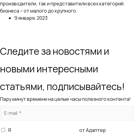
производители, так и представители всех категорий
бизнеса – от малого до крупного.
9 января, 2023
Далее
Следите за новостями и
новыми интересными
статьями, подписывайтесь!
Пару минут времени на целые часы полезного контента!
E
-
m
Я
согласен получать рассылку
от Адаптер
a