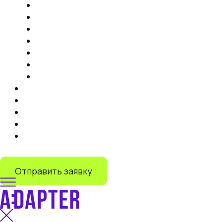
Продвижение на маркетплейсах
Контент
Запуск торговли на маркетплейсах
Продвижение на Яндекс Маркете
IT-решения
Дистрибуция на маркетплейсах под ключ
Запуск продаж на Lamoda
Тарифы
Кейсы
Отзывы
О нас
Блог
+7 (499) 110-55-82
Отправить заявку