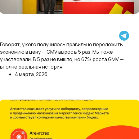
Яндекс.Маркет поделился результатами своего
эксперимента — в категории «Товары для
красоты» срезали комиссию с 48% до 5%, убрали
собственные скидки и отдали продавцам
Говорят, у кого получилось правильно переложить
контроль над ценой.
экономию в цену — GMV вырос в 5 раз. Мы тоже
участвовали. В 5 раз не вышло, но 67% роста GMV —
вполне реальная история.
4 марта, 2026
Далее