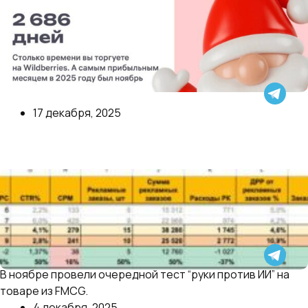
WildBerries отличился и сделал клевый адвент
17 декабря, 2025
календарь. Есть ли олды тут?
Далее
В ноябре провели очередной тест “руки против ИИ” на
Кейс: тест “человек vs ИИ” в продвижении на WB
товаре из FMCG.
4 декабря, 2025